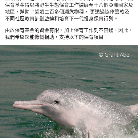
保育基⾦得以將野⽣⽣態保育⼯作擴展⾄⼗⼋個亞洲國家及
地區，幫助了超過⼆百多個瀕危物種， 更透過協作籌款及
不同社區教育計劃啟迪和培育下⼀代投⾝保育⾏列。
由於保育基金的資金有限，加上保育工作刻不容緩，因此，
我們希望您能慷慨捐助，支持以下的保育項目：