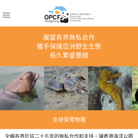
Skip
to
Content
展望各界無私合作
攜手保護亞洲野生生態
長久繁盛豐饒
支持保育物種
全賴各界於這⼆⼗五年的無私合作和⽀持，讓⾹港海洋公園